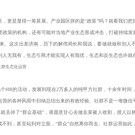
区，更是显得一筹莫展。产业园区拼的是“政策”吗？就看我们把
受政策的机构，还有可能对当地产业生态形成冲击，打破持续发展
来。这次出差济南，历下的解伟局长和我说，要做就做和别人不
到人无我有，生态引商才能实现人有我优，生态和反生态也许就
几个HR的活动，发展到现在2万多人的纯甲方社群，十余年时间
运营的各种风雨中归纳总结出来的有效经验。社群不是一堆微信
那就丢掉了“群众基础”，谁愿意甘心去做韭菜被人收割，授人以
找不到，甚至站到对立面，“群众”自然离你而去。社群运营如