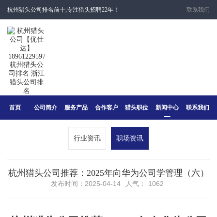
杭州猎头公司排名前十,专注猎头招聘22年！
联系我们
首页
公司简介
服务产品
合作客户
猎头职位
新闻中心
联系我们
行业资讯
职场资讯
杭州猎头公司推荐：2025年向华为公司学管理（六）
发布时间：2025-04-14
人气：
1062