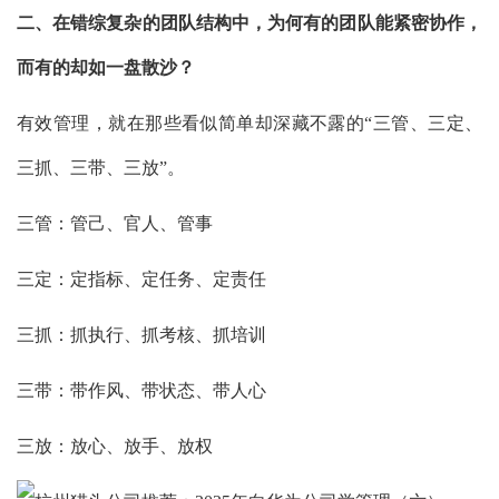
二、
在错综复杂的团队结构中，为何有的团队能紧密协作，
而有的却如一盘散沙？
有效管理，就在那些看似简单却深藏不露的“三管、三定、
三抓、三带、三放”。
三管：管己、官人、管事
三定：定指标、定任务、定责任
三抓：抓执行、抓考核、抓培训
三带：带作风、带状态、带人心
三放：放心、放手、放权