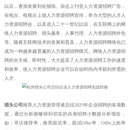
以后，逐渐发展到在报纸、杂志上刊登
人力资源招聘
广告，
在电台、电视台上做
人力资源招聘
宣传，举办大型的人才
人
力资源招聘
会，以及进入二十一世纪以后，在互联网上的网
络
人力资源招聘
、猎头服务、人事代理、
人力资源招聘
外包
等。随着互联网技术的发展和普及，
人力资源招聘
网络化已
成为一种越来越普遍的
人力资源招聘
模式。网络
人力资源招
聘
的全天候、即时性，大大提高了
人力资源招聘
工作的速度
和效率，使
人力资源招聘
企业可以在短时间内寻获到所需的
人才。
猎头公司
推荐人力资源管理者总结
2025年企业招聘的各项数
据，通过分析能够得到切实的自身招聘小数据分析报告，
如：寻访推荐率，推荐面试率，面试Offer率，Offer上岗率