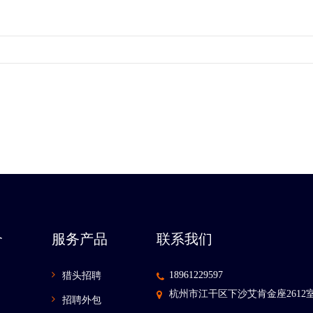
介
服务产品
联系我们
18961229597
猎头招聘
杭州市江干区下沙艾肯金座2612
招聘外包