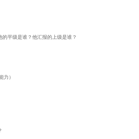
他的平级是谁？他汇报的上级是谁？
能力）
？