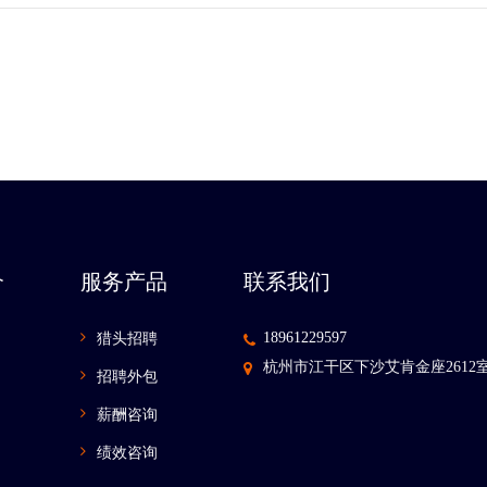
介
服务产品
联系我们
18961229597
猎头招聘
杭州市江干区下沙艾肯金座2612
招聘外包
薪酬咨询
绩效咨询