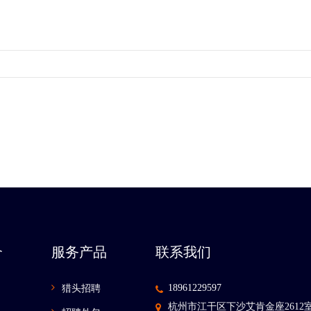
介
服务产品
联系我们
18961229597
猎头招聘
杭州市江干区下沙艾肯金座2612